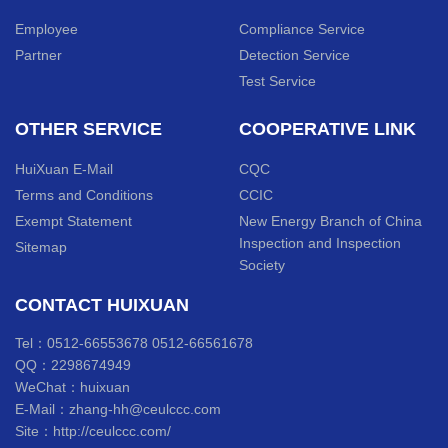
Employee
Compliance Service
Partner
Detection Service
Test Service
OTHER SERVICE
COOPERATIVE LINK
HuiXuan E-Mail
CQC
Terms and Conditions
CCIC
Exempt Statement
New Energy Branch of China
Inspection and Inspection
Sitemap
Society
CONTACT HUIXUAN
Tel：0512-66553678 0512-66561678
QQ：2298674949
WeChat：huixuan
E-Mail：zhang-hh@ceulccc.com
Site：http://ceulccc.com/