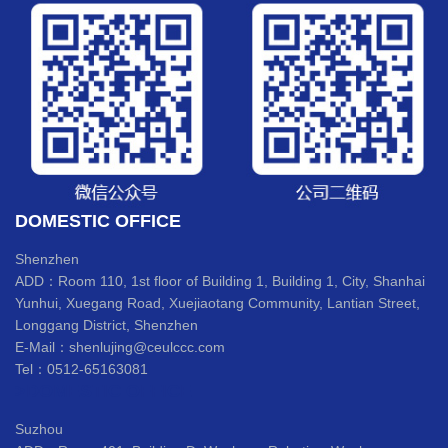
DOMESTIC OFFICE
Shenzhen
ADD：Room 110, 1st floor of Building 1, Building 1, City, Shanhai
Yunhui, Xuegang Road, Xuejiaotang Community, Lantian Street,
Longgang District, Shenzhen
E-Mail：shenlujing@ceulccc.com
Tel：0512-65163081
>DOMESTIC OFFICE
Suzhou