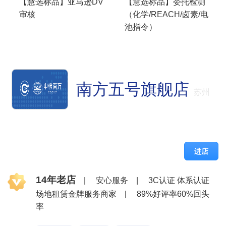
【慧选标品】亚马逊DV
【慧选标品】委托检测
审核
（化学/REACH/卤素/电
池指令）
南方五号旗舰店
苏州
进店
14年老店
|
安心服务
|
3C认证 体系认证
场地租赁金牌服务商家
|
89%好评率60%回头
率