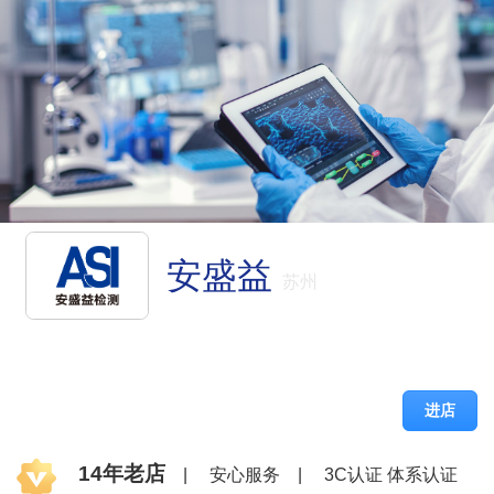
安盛益
苏州
进店
14年老店
|
安心服务
|
3C认证 体系认证